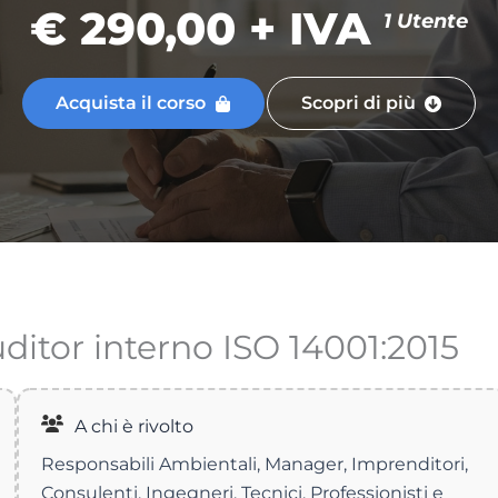
€ 290,00 + IVA
1 Utente
Acquista il corso
Scopri di più
ditor interno ISO 14001:2015
A chi è rivolto
Responsabili Ambientali, Manager, Imprenditori,
Consulenti, Ingegneri, Tecnici, Professionisti e