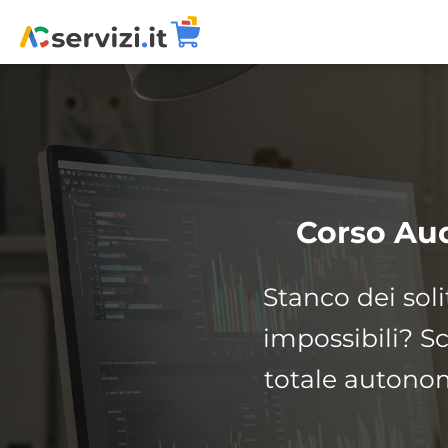
Vai
al
contenuto
Corso Aud
Stanco dei soli
impossibili? Sc
totale autonom