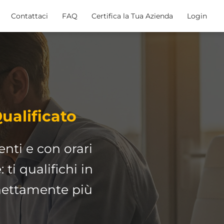
Contattaci
FAQ
Certifica la Tua Azienda
Login
ualificato
enti e con orari
e
: ti qualifichi in
 nettamente più