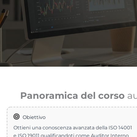
Panoramica del corso
au
Obiettivo
Ottieni una conoscenza avanzata della ISO 14001
e ISO 19011 qualificandoti come Auditor Interno