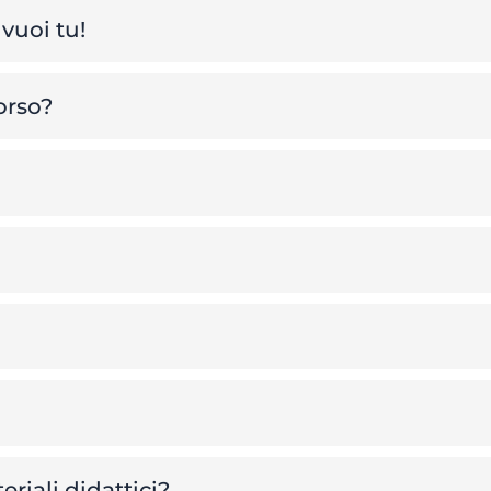
vuoi tu!
orso?
riali didattici?